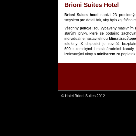
Brioni Suites Hotel
Brioni Suites hotel
nabízí 23 prostorný
smyslem pro detail tak, aby bylo zajištěno 
Všechny
pokoje
jsou vybaveny masivním n
starými prvky, které se podařilo zachova
individuálně nastavitelnou
klimatizací/top
telefony
.
K dispozici je rovněž bezplatn
500 tuzemskými i mezinárodními kanály
izolovanými okny a
minibarem
za poplatek
© Hotel Brioni Suites 2012