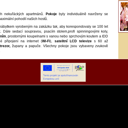
ch nekuřáckých apartmánů.
Pokoje
byly individuálně navrženy se
maximální pohodlí našich hostů.
ábytkem vyrobeným na zakázku tak, aby korespondovaly se 100 let
t. Dále sedací soupravou, psacím stolem,profi spinningovými koly,
ením
, prostornými koupelnami s vanou nebo sprchovým koutem a IDD
é připojení na internet (
Wi-Fi
),
satelitní LCD televize
s 60 až
,
trezor,
župany a papuče. Všechny pokoje jsou vybaveny zvukově
.